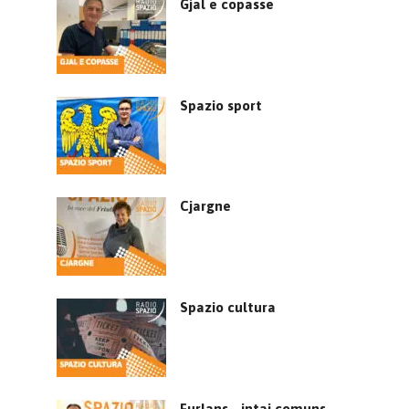
Gjal e copasse
Spazio sport
Cjargne
Spazio cultura
Furlans… intai comuns