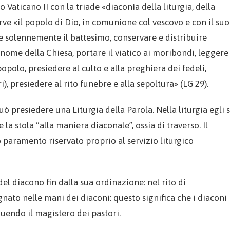
 Vaticano II con la triade «diaconía della liturgia, della
erve «il popolo di Dio, in comunione col vescovo e con il suo
e solennemente il battesimo, conservare e distribuire
n nome della Chiesa, portare il viatico ai moribondi, leggere
 popolo, presiedere al culto e alla preghiera dei fedeli,
), presiedere al rito funebre e alla sepoltura» (LG 29).
ò presiedere una Liturgia della Parola. Nella liturgia egli s
 la stola “alla maniera diaconale”, ossia di traverso. Il
 paramento riservato proprio al servizio liturgico
del diacono fin dalla sua ordinazione: nel rito di
gnato nelle mani dei diaconi: questo significa che i diaconi
guendo il magistero dei pastori.