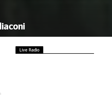
diaconi
Live Radio
i
.