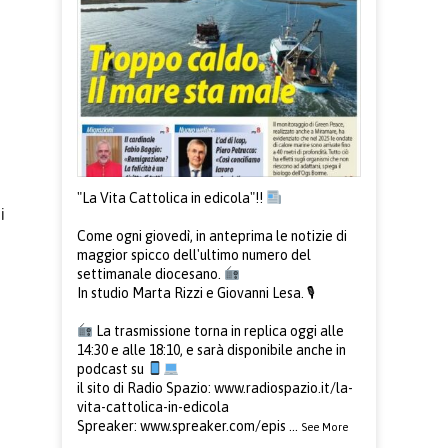
"
La Vita Cattolica
in edicola"!!
i
Come ogni giovedì, in anteprima le notizie di
maggior spicco dell'ultimo numero del
settimanale diocesano.
In studio Marta Rizzi e Giovanni Lesa. 🎙
La trasmissione torna in replica oggi alle
14:30 e alle 18:10, e sarà disponibile anche in
podcast su
il sito di Radio Spazio:
www.radiospazio.it/la-
vita-cattolica-in-edicola
Spreaker:
www.spreaker.com/epis
...
See More