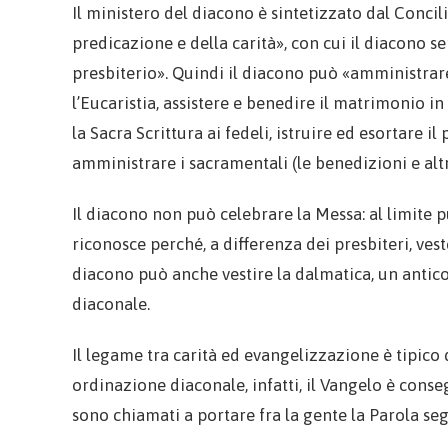
Il ministero del diacono è sintetizzato dal Concilio
predicazione e della carità», con cui il diacono s
presbiterio». Quindi il diacono può «amministrar
l’Eucaristia, assistere e benedire il matrimonio i
la Sacra Scrittura ai fedeli, istruire ed esortare il
amministrare i sacramentali (le benedizioni e altri
Il diacono non può celebrare la Messa: al limite pu
riconosce perché, a differenza dei presbiteri, veste
diacono può anche vestire la dalmatica, un antico
diaconale.
Il legame tra carità ed evangelizzazione è tipico 
ordinazione diaconale, infatti, il Vangelo è conse
sono chiamati a portare fra la gente la Parola se