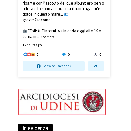
riparte con l’ascolto dei due album: ero perso
allora e lo sono ancora, ma il naufragar m’è
dolce in questo mare...
grazie Giacomo!
"Folk & Dintorni" va in onda oggi alle 16 e
torna in
...
See More
19 hours ago
0
0
0
View on Facebook
In evidenza