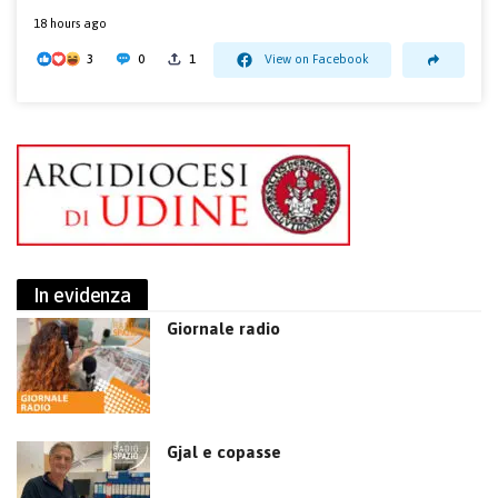
18 hours ago
3
0
1
View on Facebook
In evidenza
Giornale radio
Gjal e copasse