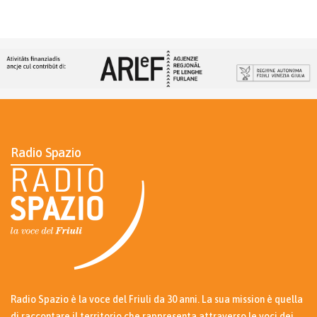
Radio Spazio
Radio Spazio è la voce del Friuli da 30 anni. La sua mission è quella
di raccontare il territorio che rappresenta attraverso le voci dei