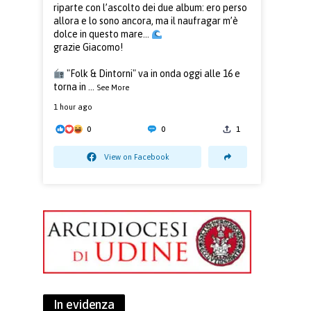
riparte con l’ascolto dei due album: ero perso
allora e lo sono ancora, ma il naufragar m’è
dolce in questo mare...
grazie Giacomo!
"Folk & Dintorni" va in onda oggi alle 16 e
torna in
...
See More
1 hour ago
0
0
1
View on Facebook
In evidenza