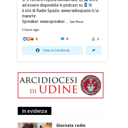
ad essere disponibile in podcast su
il sito di Radio Spazio:
www.radiospazio.it/a-
manete
Spreaker:
www.spreaker.
...
See More
5 hours ago
0
0
1
View on Facebook
In evidenza
Giornale radio