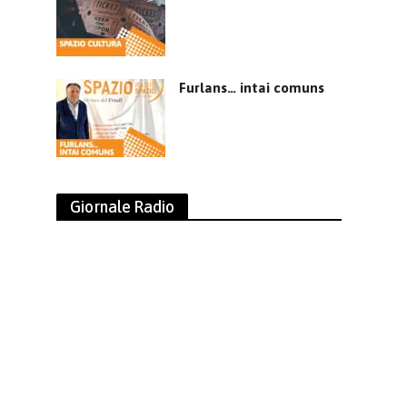
Furlans… intai comuns
Giornale Radio