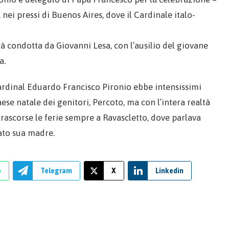
nei pressi di Buenos Aires, dove il Cardinale italo-
arà condotta da Giovanni Lesa, con l’ausilio del giovane
a.
 Cardinal Eduardo Francisco Pironio ebbe intensissimi
aese natale dei genitori, Percoto, ma con l’intera realtà
a trascorse le ferie sempre a Ravascletto, dove parlava
nato sua madre.
p
Telegram
X
Linkedin