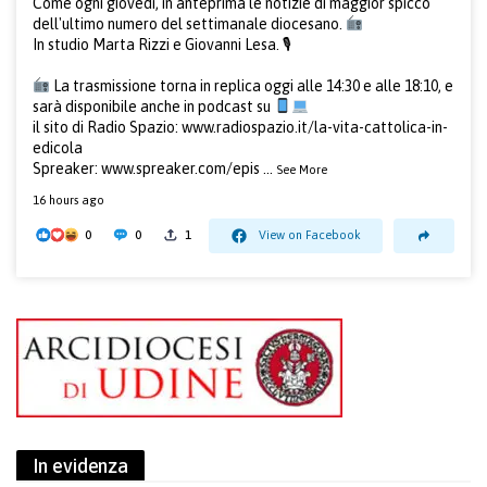
Come ogni giovedì, in anteprima le notizie di maggior spicco
dell'ultimo numero del settimanale diocesano.
In studio Marta Rizzi e Giovanni Lesa. 🎙
La trasmissione torna in replica oggi alle 14:30 e alle 18:10, e
sarà disponibile anche in podcast su
il sito di Radio Spazio:
www.radiospazio.it/la-vita-cattolica-in-
edicola
Spreaker:
www.spreaker.com/epis
...
See More
16 hours ago
0
0
1
View on Facebook
In evidenza