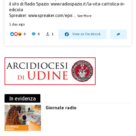
il sito di Radio Spazio:
www.radiospazio.it/la-vita-cattolica-in-
edicola
Spreaker:
www.spreaker.com/epis
...
See More
1 day ago
0
0
1
View on Facebook
In evidenza
Giornale radio