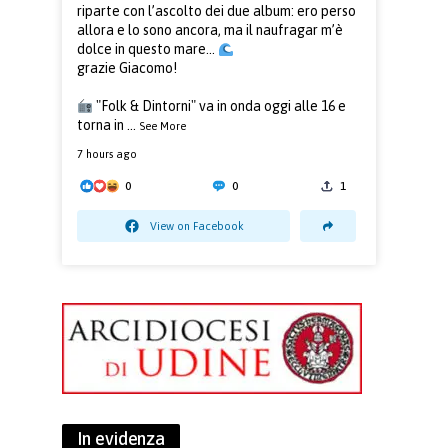
riparte con l’ascolto dei due album: ero perso
allora e lo sono ancora, ma il naufragar m’è
dolce in questo mare...
grazie Giacomo!
"Folk & Dintorni" va in onda oggi alle 16 e
torna in
...
See More
7 hours ago
0
0
1
View on Facebook
In evidenza