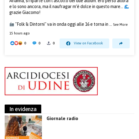
Arianna, si riparte con l’ascolto dei due album: ero perso allora
e lo sono ancora, ma il naufragar m’è dolce in questo mare...
grazie Giacomo!
"Folk & Dintorni" va in onda oggi alle 16 e torna in
...
See More
15 hours ago
0
0
0
View on Facebook
In evidenza
Giornale radio